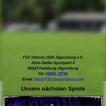
FSV Viktoria 1928 Jägersburg e.V.
Alois-Omlor-Sportpark 4
66424 Homburg-Jägersburg
Tel:
06841-78745
Email:
Info@FSVJaegersburg.com
Unsere nächsten Spiele