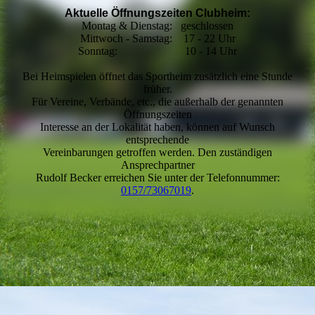
Aktuelle Öffnungszeiten Clubheim:
Montag & Dienstag: geschlossen
Mittwoch - Samstag: 17 - 22 Uhr
Sonntag: 10 - 14 Uhr
Bei Heimspielen öffnet das Sportheim zusätzlich eine Stunde
früher.
Für Vereine, Verbände, etc., die außerhalb der genannten
Öffnungszeiten
Interesse an der Lokalität haben, können auf Wunsch
entsprechende
Vereinbarungen getroffen werden. Den zuständigen
Ansprechpartner
Rudolf Becker erreichen Sie unter der Telefonnummer:
0157/73067019
.